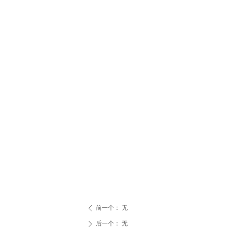
前一个：
无
ꄴ
后一个：
无
ꄲ